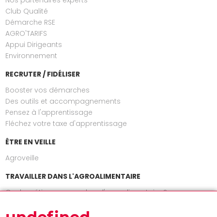
Club Qualité
Démarche RSE
AGRO'TARIFS
Appui Dirigeants
Environnement
RECRUTER / FIDÉLISER
Booster vos démarches
Des outils et accompagnements
Pensez à l'apprentissage
Fléchez votre taxe d'apprentissage
ÊTRE EN VEILLE
Agroveille
TRAVAILLER DANS L'AGROALIMENTAIRE
Quels métiers exercer dans l'agroalimentaire ?
INFOS