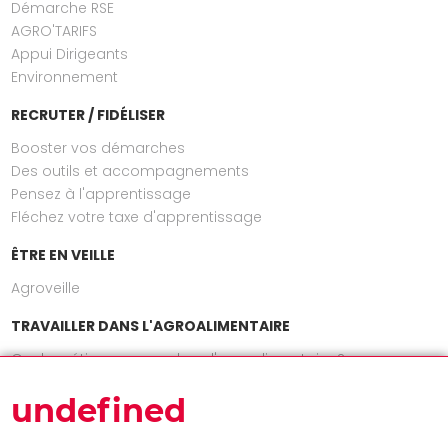
Démarche RSE
AGRO'TARIFS
Appui Dirigeants
Environnement
RECRUTER / FIDÉLISER
Booster vos démarches
Des outils et accompagnements
Pensez à l'apprentissage
Fléchez votre taxe d'apprentissage
ÊTRE EN VEILLE
Agroveille
TRAVAILLER DANS L'AGROALIMENTAIRE
Quels métiers exercer dans l'agroalimentaire ?
INFOS
undefined
Actualités